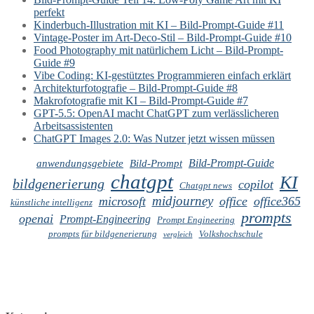
perfekt
Kinderbuch-Illustration mit KI – Bild-Prompt-Guide #11
Vintage-Poster im Art-Deco-Stil – Bild-Prompt-Guide #10
Food Photography mit natürlichem Licht – Bild-Prompt-
Guide #9
Vibe Coding: KI-gestütztes Programmieren einfach erklärt
Architekturfotografie – Bild-Prompt-Guide #8
Makrofotografie mit KI – Bild-Prompt-Guide #7
GPT-5.5: OpenAI macht ChatGPT zum verlässlicheren
Arbeitsassistenten
ChatGPT Images 2.0: Was Nutzer jetzt wissen müssen
Bild-Prompt-Guide
anwendungsgebiete
Bild-Prompt
chatgpt
KI
bildgenerierung
copilot
Chatgpt news
midjourney
microsoft
office
office365
künstliche intelligenz
prompts
openai
Prompt-Engineering
Prompt Engineering
prompts für bildgenerierung
Volkshochschule
vergleich