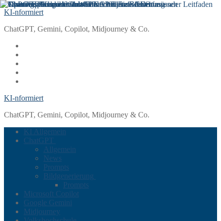
Zum
Menü
Schließen
KI-nformiert
Inhalt
ChatGPT, Gemini, Copilot, Midjourney & Co.
springen
KI-nformiert
ChatGPT, Gemini, Copilot, Midjourney & Co.
KI Allgemein
ChatGPT
Allgemein
News
Prompts
Bildgenerierung
Prompts
Microsoft Copilot
Google Gemini
Midjourney
Volkshochschule