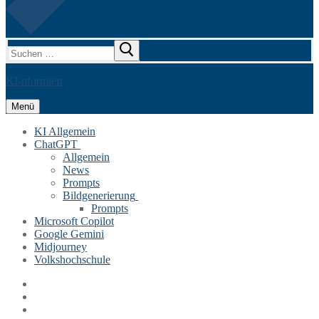
Suchen
nach:
KI-nformiert
Menü
KI Allgemein
ChatGPT
Allgemein
News
Prompts
Bildgenerierung
Prompts
Microsoft Copilot
Google Gemini
Midjourney
Volkshochschule