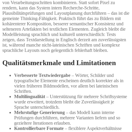
von Verarbeitungsschritten kombinieren. Statt sofort Pixel zu
rendern, kann das System intern Recherche-Schritte,
Plausibilitätsprüfungen und Layoutplanung durchführen – das ist die
gemeinte Thinking-Fähigkeit. Praktisch führt das zu Bildern mit
kohärenterer Komposition, besserer semantischer Konsistenz und
selteneren Artefakten bei textlichen Elementen. Zugleich bleibt die
Modellleistung sprachlich und kulturell unterschiedlich: Tests
zeigen, dass Textdarstellung in Englisch derzeit am zuverlässigsten
ist, während manche nicht-lateinischen Schriften und komplexe
sprachliche Layouts noch gelegentlich fehlerhaft bleiben.
Qualitätsmerkmale und Limitationen
Verbesserte Textwiedergabe
– Wörter, Schilder und
typografische Elemente erscheinen deutlich korrekter als in
vielen früheren Bildmodellen, vor allem bei lateinischen
Schriften.
Multilingualität
– Unterstützung für mehrere Schriftsysteme
wurde erweitert, trotzdem bleibt die Zuverlässigkeit je
Sprache unterschiedlich.
Mehrstufige Generierung
– das Modell kann interne
Prüfungen durchführen, mehrere Varianten liefern und so
gezieltere Iterationen erlauben.
Kontrollierbare Formate
– flexiblere Aspektverhältnisse