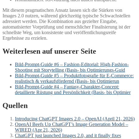
Mit diesem pragmatischen Ansatz lassen sich die Stärken von
Images 2.0 nutzen, während gleichzeitig typische Schwachstellen
adressiert werden. Die Kombination aus gezielter Eingabe,
automatisierter Vorprüfung und menschlicher Finalisierung ist der
schnellste Weg, um konsistente und veröffentlichungsreife
Ergebnisse zu erzielen.
Weiterlesen auf unserer Seite
Bild-Prompt-Guide #6 – Fashion-Editorial: High-Fashion-
Shooting mit Storytelling (Basis- bis Optimierungs-Guid
Bild-Prompt-Guide #5 – Produktfotografie für E‑Commerce:
realistisch & verkaufsfördernd (Basis- bis Optimierun
Bild-Prompt-Guide #4 – Fantasy-Charakter-Concept:
detaillierte Rüstung und Persönlichkeit (Basis- bis Optimier
Quellen
Introducing ChatGPT Images 2.0 – OpenAI (April 21, 2026)
OpenAI Beefs Up ChatGPT’s Image Generation Model –
WIRED (Apr 21, 2026)
ChatGPT just launched Images 2.0, and it finally fixes