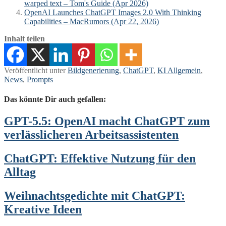
warped text – Tom's Guide (Apr 2026)
OpenAI Launches ChatGPT Images 2.0 With Thinking
Capabilities – MacRumors (Apr 22, 2026)
Inhalt teilen
Veröffentlicht unter
Bildgenerierung
,
ChatGPT
,
KI Allgemein
,
News
,
Prompts
Das könnte Dir auch gefallen:
GPT-5.5: OpenAI macht ChatGPT zum
verlässlicheren Arbeitsassistenten
ChatGPT: Effektive Nutzung für den
Alltag
Weihnachtsgedichte mit ChatGPT:
Kreative Ideen