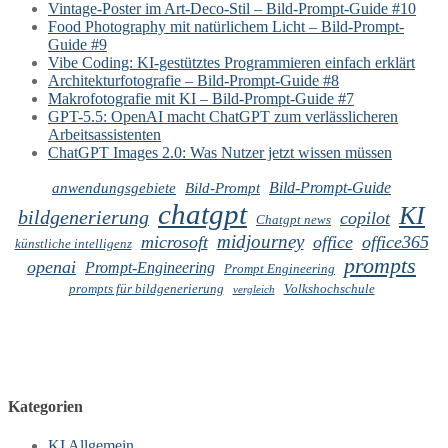
Vintage-Poster im Art-Deco-Stil – Bild-Prompt-Guide #10
Food Photography mit natürlichem Licht – Bild-Prompt-
Guide #9
Vibe Coding: KI-gestütztes Programmieren einfach erklärt
Architekturfotografie – Bild-Prompt-Guide #8
Makrofotografie mit KI – Bild-Prompt-Guide #7
GPT-5.5: OpenAI macht ChatGPT zum verlässlicheren
Arbeitsassistenten
ChatGPT Images 2.0: Was Nutzer jetzt wissen müssen
Bild-Prompt-Guide
anwendungsgebiete
Bild-Prompt
chatgpt
KI
bildgenerierung
copilot
Chatgpt news
midjourney
microsoft
office
office365
künstliche intelligenz
prompts
openai
Prompt-Engineering
Prompt Engineering
prompts für bildgenerierung
Volkshochschule
vergleich
Kategorien
KI Allgemein