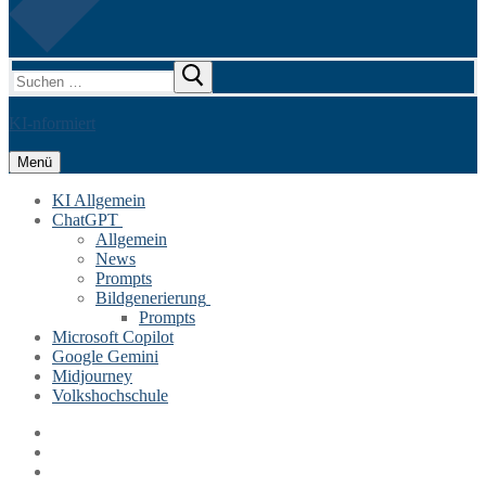
Suchen
nach:
KI-nformiert
Menü
KI Allgemein
ChatGPT
Allgemein
News
Prompts
Bildgenerierung
Prompts
Microsoft Copilot
Google Gemini
Midjourney
Volkshochschule