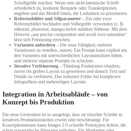
Schriftgröße machen. Wenn eine nicht-lateinische Schrift
erforderlich ist, konkrete Beispiele oder Transkriptionen
angeben und das Modell bitten, die Lesbarkeit zu priorisieren.
Referenzbilder und Stilparameter
– Ein oder zwei
Referenzbilder hochladen und Stilbegriffe verwenden (z. B.
editorial, photoreal, manga) liefert stabilere Stiltreue. Mit dem
Hinweis „use precise composition and avoid over-saturation“
lässt sich Feintuning erreichen.
Varianten anfordern
– Die neue Fähigkeit, mehrere
Variationen zu erstellen, nutzen. Ein Prompt kann explizit um
drei Varianten mit unterschiedlichen Layoutansätzen bitten,
statt mehrere separate Prompts zu schicken.
Iterative Verfeinerung
– Thinking-Funktionen erlauben,
zuerst ein grobes Layout zu generieren und danach Text und
Details zu verfeinern. Das reduziert Fehler bei komplexen
Infografiken und mehrseitigen Layouts.
Integration in Arbeitsabläufe – von
Konzept bis Produktion
Die neue Generation ist so ausgelegt, dass sie einzelne Schritte in
kreativen Produktionsketten ersetzt oder beschleunigt. Für
Konzeptionsteams kann Images 2.0 schnelle Prototypen liefern, die
schon typografische Hinweise enthalten. Für Marketing oder