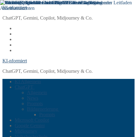
Zum
Menü
Schließen
KI-nformiert
Inhalt
ChatGPT, Gemini, Copilot, Midjourney & Co.
springen
KI-nformiert
ChatGPT, Gemini, Copilot, Midjourney & Co.
KI Allgemein
ChatGPT
Allgemein
News
Prompts
Bildgenerierung
Prompts
Microsoft Copilot
Google Gemini
Midjourney
Volkshochschule