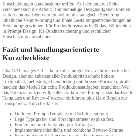
Entscheidungen datenbasierter treffen. Auf der anderen Seite
verschiebt sich die Arbeit: Routinemäßige Designaufgaben können
stärker automatisiert werden, während strategische Steuerung,
inhaltliche Verantwortung und finale Gestaltungsentscheidungen an
Bedeutung gewinnen. Für Produktionsteams heißt das, Fähigkeiten
in Prompt-Design, KI-Qualitätssicherung und rechtlicher
Einschätzung aufzubauen.
Fazit und handlungsorientierte
Kurzcheckliste
ChatGPT Images 2.0 ist kein vollständiger Ersatz für menschliches
Design, aber ein substantieller Produktivitätsschub: höhere
Textqualität, mehrstufige Generierung und bessere Formatkontrolle
machen das Modell für echte Produktionsaufgaben brauchbar. Wer
das Potenzial nutzen will, sollte strukturierte Prompts, standardisierte
Templates und Review-Prozesse einführen, plus klare Regeln zur
Transparenz. Kurzcheckliste:
Definiere Prompt-Templates mit Schrittsteuerung.
Lege Typografie- und Sprachparameter explizit fest.
Fordere mehrere Varianten pro Auftrag an.
Implementiere inhaltliche und rechtliche Review-Schritte.
Kommuniziere KI-Nutzung nach außen transparent.