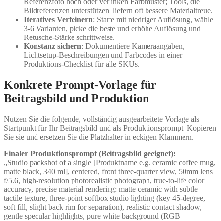
Referenzfoto hoch oder verlinken Farbmuster; Tools, die
Bildreferenzen unterstützen, liefern oft bessere Materialtreue.
Iteratives Verfeinern
: Starte mit niedriger Auflösung, wähle
3-6 Varianten, picke die beste und erhöhe Auflösung und
Retusche-Stärke schrittweise.
Konstanz sichern
: Dokumentiere Kameraangaben,
Lichtsetup-Beschreibungen und Farbcodes in einer
Produktions-Checklist für alle SKUs.
Konkrete Prompt-Vorlage für
Beitragsbild und Produktion
Nutzen Sie die folgende, vollständig ausgearbeitete Vorlage als
Startpunkt für Ihr Beitragsbild und als Produktionsprompt. Kopieren
Sie sie und ersetzen Sie die Platzhalter in eckigen Klammern.
Finaler Produktionsprompt (Beitragsbild geeignet):
„Studio packshot of a single [Produktname e.g. ceramic coffee mug,
matte black, 340 ml], centered, front three-quarter view, 50mm lens
f/5.6, high-resolution photorealistic photograph, true-to-life color
accuracy, precise material rendering: matte ceramic with subtle
tactile texture, three-point softbox studio lighting (key 45-degree,
soft fill, slight back rim for separation), realistic contact shadow,
gentle specular highlights, pure white background (RGB