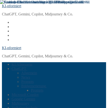
Zum
Menü
Schließen
KI-nformiert
Inhalt
ChatGPT, Gemini, Copilot, Midjourney & Co.
springen
KI-nformiert
ChatGPT, Gemini, Copilot, Midjourney & Co.
KI Allgemein
ChatGPT
Allgemein
News
Prompts
Bildgenerierung
Prompts
Microsoft Copilot
Google Gemini
Midjourney
Volkshochschule