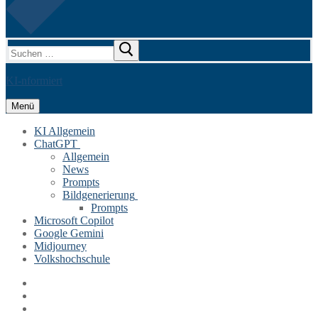
Suchen
nach:
KI-nformiert
Menü
KI Allgemein
ChatGPT
Allgemein
News
Prompts
Bildgenerierung
Prompts
Microsoft Copilot
Google Gemini
Midjourney
Volkshochschule