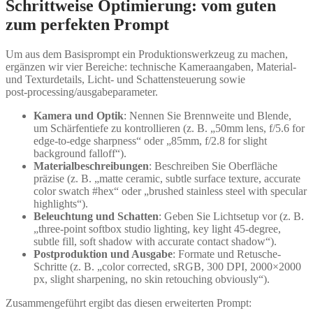
Schrittweise Optimierung: vom guten
zum perfekten Prompt
Um aus dem Basisprompt ein Produktionswerkzeug zu machen,
ergänzen wir vier Bereiche: technische Kameraangaben, Material-
und Texturdetails, Licht- und Schattensteuerung sowie
post‑processing/ausgabeparameter.
Kamera und Optik
: Nennen Sie Brennweite und Blende,
um Schärfentiefe zu kontrollieren (z. B. „50mm lens, f/5.6 for
edge-to-edge sharpness“ oder „85mm, f/2.8 for slight
background falloff“).
Materialbeschreibungen
: Beschreiben Sie Oberfläche
präzise (z. B. „matte ceramic, subtle surface texture, accurate
color swatch #hex“ oder „brushed stainless steel with specular
highlights“).
Beleuchtung und Schatten
: Geben Sie Lichtsetup vor (z. B.
„three-point softbox studio lighting, key light 45-degree,
subtle fill, soft shadow with accurate contact shadow“).
Postproduktion und Ausgabe
: Formate und Retusche-
Schritte (z. B. „color corrected, sRGB, 300 DPI, 2000×2000
px, slight sharpening, no skin retouching obviously“).
Zusammengeführt ergibt das diesen erweiterten Prompt: