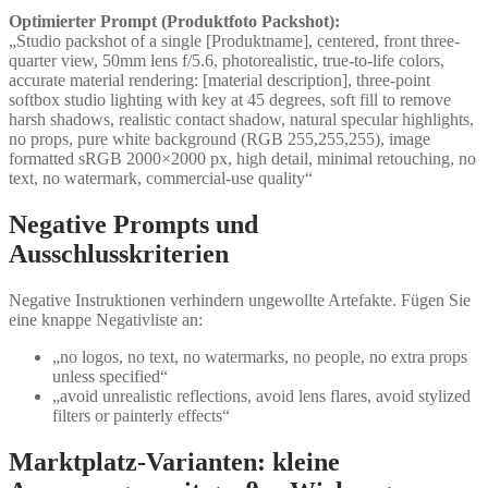
Optimierter Prompt (Produktfoto Packshot):
„Studio packshot of a single [Produktname], centered, front three-
quarter view, 50mm lens f/5.6, photorealistic, true-to-life colors,
accurate material rendering: [material description], three-point
softbox studio lighting with key at 45 degrees, soft fill to remove
harsh shadows, realistic contact shadow, natural specular highlights,
no props, pure white background (RGB 255,255,255), image
formatted sRGB 2000×2000 px, high detail, minimal retouching, no
text, no watermark, commercial-use quality“
Negative Prompts und
Ausschlusskriterien
Negative Instruktionen verhindern ungewollte Artefakte. Fügen Sie
eine knappe Negativliste an:
„no logos, no text, no watermarks, no people, no extra props
unless specified“
„avoid unrealistic reflections, avoid lens flares, avoid stylized
filters or painterly effects“
Marktplatz-Varianten: kleine