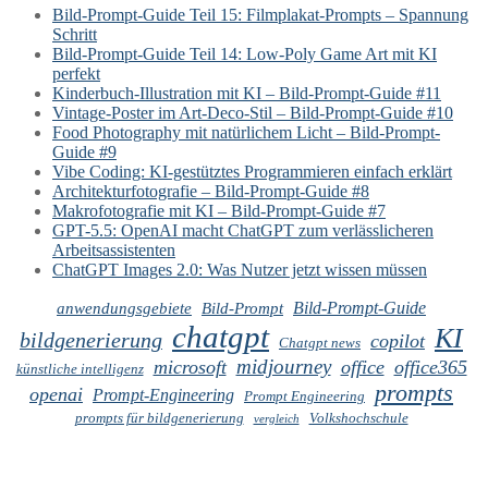
Bild-Prompt-Guide Teil 15: Filmplakat-Prompts – Spannung
Schritt
Bild-Prompt-Guide Teil 14: Low-Poly Game Art mit KI
perfekt
Kinderbuch-Illustration mit KI – Bild-Prompt-Guide #11
Vintage-Poster im Art-Deco-Stil – Bild-Prompt-Guide #10
Food Photography mit natürlichem Licht – Bild-Prompt-
Guide #9
Vibe Coding: KI-gestütztes Programmieren einfach erklärt
Architekturfotografie – Bild-Prompt-Guide #8
Makrofotografie mit KI – Bild-Prompt-Guide #7
GPT-5.5: OpenAI macht ChatGPT zum verlässlicheren
Arbeitsassistenten
ChatGPT Images 2.0: Was Nutzer jetzt wissen müssen
Bild-Prompt-Guide
anwendungsgebiete
Bild-Prompt
chatgpt
KI
bildgenerierung
copilot
Chatgpt news
midjourney
microsoft
office
office365
künstliche intelligenz
prompts
openai
Prompt-Engineering
Prompt Engineering
prompts für bildgenerierung
Volkshochschule
vergleich