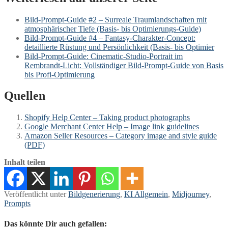
Bild-Prompt-Guide #2 – Surreale Traumlandschaften mit
atmosphärischer Tiefe (Basis- bis Optimierungs-Guide)
Bild-Prompt-Guide #4 – Fantasy-Charakter-Concept:
detaillierte Rüstung und Persönlichkeit (Basis- bis Optimier
Bild-Prompt-Guide: Cinematic-Studio-Portrait im
Rembrandt‑Licht: Vollständiger Bild‑Prompt‑Guide von Basis
bis Profi‑Optimierung
Quellen
Shopify Help Center – Taking product photographs
Google Merchant Center Help – Image link guidelines
Amazon Seller Resources – Category image and style guide
(PDF)
Inhalt teilen
Veröffentlicht unter
Bildgenerierung
,
KI Allgemein
,
Midjourney
,
Prompts
Das könnte Dir auch gefallen: