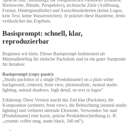
Brennweite, Blende, Perspektive), technische Ziele (Auflösung,
Format, Hintergrundfarbe) und Ausschlusskriterien (keine Logos,
kein Text, keine Wasserzeichen). Je präziser diese Bausteine, desto
verlässlicher das Ergebnis.
Basisprompt: schnell, klar,
reproduzierbar
Beginnen wir klein. Dieser Basisprompt funktioniert als
Minimalbriefing für einfache Packshots und ist ein guter Startpunkt
für Iteration:
Basisprompt (copy-paste):
„Studio packshot of a single [Produktname] on a plain white
background, centered, front view, photorealistic, neutral studio
lighting, natural shadows, high detail, no text or logos“
Erklärung: Diese Version macht das Ziel klar (Packshot), die
Komposition (zentriert, front view), die Beleuchtung (neutral studio
lighting) und verbietet störende Elemente. Verwenden Sie statt
[Produktname] eine kurze, präzise Produktbeschreibung (z. B.
„ceramic coffee mug, matte black, 340 ml“).