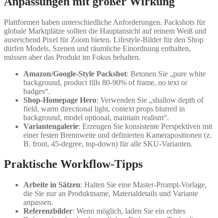
Anpassungen mit großer Wirkung
Plattformen haben unterschiedliche Anforderungen. Packshots für
globale Marktplätze sollten die Hauptansicht auf reinem Weiß und
ausreichend Pixel für Zoom bieten. Lifestyle-Bilder für den Shop
dürfen Models, Szenen und räumliche Einordnung enthalten,
müssen aber das Produkt im Fokus behalten.
Amazon/Google-Style Packshot
: Betonen Sie „pure white
background, product fills 80-90% of frame, no text or
badges“.
Shop-Homepage Hero
: Verwenden Sie „shallow depth of
field, warm directional light, context props blurred in
background, model optional, maintain realism“.
Variantengalerie
: Erzeugen Sie konsistente Perspektiven mit
einer festen Brennweite und definierten Kamerapositionen (z.
B. front, 45-degree, top-down) für alle SKU-Varianten.
Praktische Workflow-Tipps
Arbeite in Sätzen
: Halten Sie eine Master-Prompt-Vorlage,
die Sie nur an Produktname, Materialdetails und Variante
anpassen.
Referenzbilder
: Wenn möglich, laden Sie ein echtes